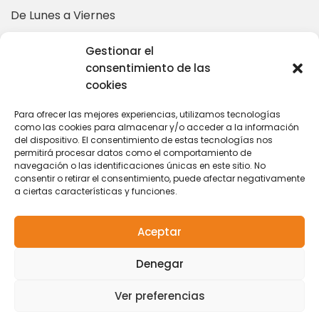
De Lunes a Viernes
10:00 – 14:00 | 16:00 – 19:00
Gestionar el
consentimiento de las
cookies
Más información en:
Para ofrecer las mejores experiencias, utilizamos tecnologías
como las cookies para almacenar y/o acceder a la información
del dispositivo. El consentimiento de estas tecnologías nos
coordinacion@tarihuela.com
permitirá procesar datos como el comportamiento de
navegación o las identificaciones únicas en este sitio. No
671 509 522
consentir o retirar el consentimiento, puede afectar negativamente
a ciertas características y funciones.
Aceptar
Contacto
|
Política de
© 2024 Centro de
Denegar
Privacidad
|
Aviso
Naturaleza Tarihuela
Legal
|
Política de
Ver preferencias
Cookies