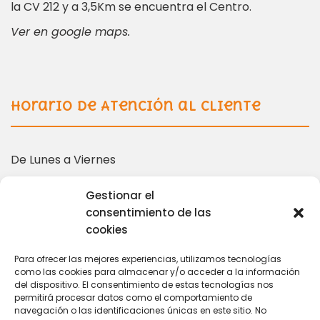
la CV 212 y a 3,5Km se encuentra el Centro.
Ver en google maps.
Horario de Atención al Cliente
De Lunes a Viernes
10:00 – 14:00 | 16:00 – 19:00
Gestionar el
consentimiento de las
cookies
Más información en:
Para ofrecer las mejores experiencias, utilizamos tecnologías
como las cookies para almacenar y/o acceder a la información
del dispositivo. El consentimiento de estas tecnologías nos
coordinacion@tarihuela.com
permitirá procesar datos como el comportamiento de
671 509 522
navegación o las identificaciones únicas en este sitio. No