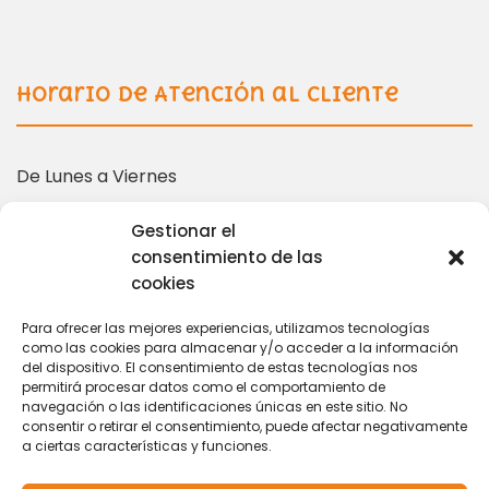
Horario de Atención al Cliente
De Lunes a Viernes
10:00 – 14:00 | 16:00 – 19:00
Gestionar el
consentimiento de las
cookies
Más información en:
Para ofrecer las mejores experiencias, utilizamos tecnologías
como las cookies para almacenar y/o acceder a la información
del dispositivo. El consentimiento de estas tecnologías nos
coordinacion@tarihuela.com
permitirá procesar datos como el comportamiento de
671 509 522
navegación o las identificaciones únicas en este sitio. No
consentir o retirar el consentimiento, puede afectar negativamente
a ciertas características y funciones.