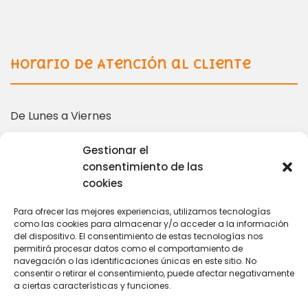
Horario de Atención al Cliente
De Lunes a Viernes
10:00 – 14:00 | 16:00 – 19:00
Gestionar el
consentimiento de las
cookies
Más información en:
Para ofrecer las mejores experiencias, utilizamos tecnologías
como las cookies para almacenar y/o acceder a la información
del dispositivo. El consentimiento de estas tecnologías nos
coordinacion@tarihuela.com
permitirá procesar datos como el comportamiento de
671 509 522
navegación o las identificaciones únicas en este sitio. No
consentir o retirar el consentimiento, puede afectar negativamente
a ciertas características y funciones.