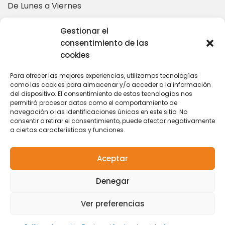
De Lunes a Viernes
10:00 – 14:00 | 16:00 – 19:00
Gestionar el
consentimiento de las
cookies
Más información en:
Para ofrecer las mejores experiencias, utilizamos tecnologías
como las cookies para almacenar y/o acceder a la información
del dispositivo. El consentimiento de estas tecnologías nos
coordinacion@tarihuela.com
permitirá procesar datos como el comportamiento de
671 509 522
navegación o las identificaciones únicas en este sitio. No
consentir o retirar el consentimiento, puede afectar negativamente
a ciertas características y funciones.
Aceptar
Contacto
|
Política de
© 2024 Centro de
Denegar
Privacidad
|
Aviso
Naturaleza Tarihuela
Legal
|
Política de
Ver preferencias
Cookies