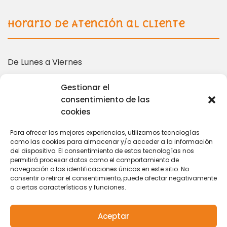
Horario de Atención al Cliente
De Lunes a Viernes
10:00 – 14:00 | 16:00 – 19:00
Gestionar el
consentimiento de las
cookies
Más información en:
Para ofrecer las mejores experiencias, utilizamos tecnologías
como las cookies para almacenar y/o acceder a la información
del dispositivo. El consentimiento de estas tecnologías nos
coordinacion@tarihuela.com
permitirá procesar datos como el comportamiento de
671 509 522
navegación o las identificaciones únicas en este sitio. No
consentir o retirar el consentimiento, puede afectar negativamente
a ciertas características y funciones.
Aceptar