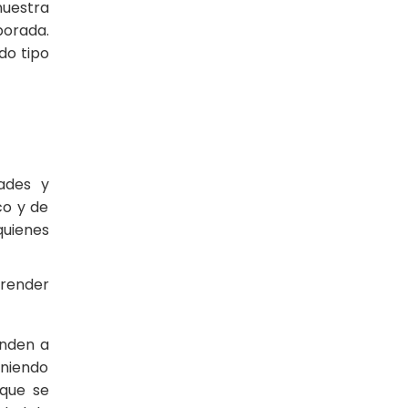
nuestra
porada.
do tipo
ades y
co y de
quienes
prender
enden a
eniendo
 que se