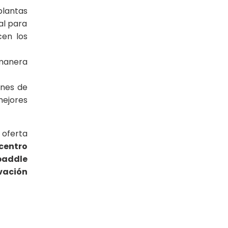
plantas
al para
cen los
 manera
ones de
mejores
 oferta
centro
paddle
rvación