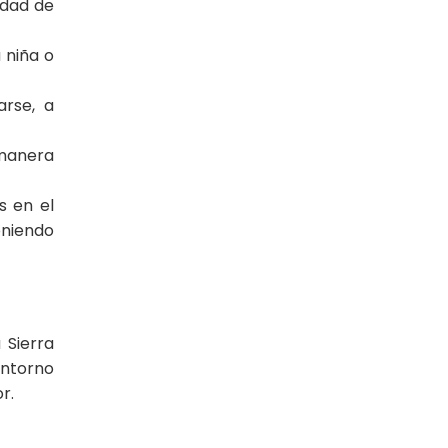
idad de
 niña o
arse, a
 manera
s en el
oniendo
 Sierra
entorno
r.