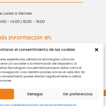
e Lunes a Viernes
0:00 – 14:00 | 16:00 – 19:00
ás información en:
stionar el consentimiento de las cookies
oordinacion@tarihuela.com
jores experiencias, utilizamos tecnologías como las
71 509 522
nar y/o acceder a la información del dispositivo. El
estas tecnologías nos permitirá procesar datos como el
avegación o las identificaciones únicas en este sitio. No
 el consentimiento, puede afectar negativamente a ciertas
unciones.
Denegar
Ver preferencias
© 2024 Centro de Naturaleza Tarihuela
tica de cookies
Declaración de privacidad
Impressum