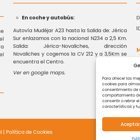
En coche y autobús:
D
1
Autovía Mudéjar A23 hasta la Salida de: Jérica
se
Sur enlazamos con la nacional N234 a 2,5 Km.
el
Salida: Jérica-Novaliches, dirección
ra
M
Novaliches y cogemos la CV 212 y a 3,5Km se
el
encuentra el Centro.
Ge
Ver en google maps.
c
Para ofrecer las me
6
cookies para almace
consentimiento de 
comportamiento de n
consentir o retirar
características y f
Aceptar
al
|
Política de Cookies
Polí