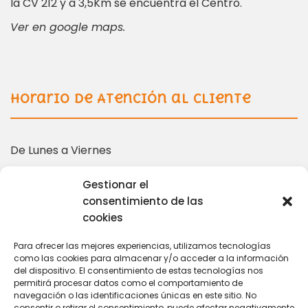
la CV 212 y a 3,5Km se encuentra el Centro.
Ver en google maps.
Horario de Atención al Cliente
De Lunes a Viernes
10:00 – 14:00 | 16:00 – 19:00
Gestionar el
consentimiento de las
cookies
Más información en:
Para ofrecer las mejores experiencias, utilizamos tecnologías
como las cookies para almacenar y/o acceder a la información
del dispositivo. El consentimiento de estas tecnologías nos
coordinacion@tarihuela.com
permitirá procesar datos como el comportamiento de
navegación o las identificaciones únicas en este sitio. No
671 509 522
consentir o retirar el consentimiento, puede afectar negativamente