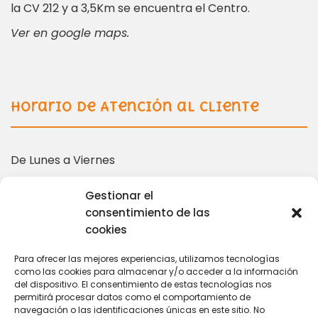
la CV 212 y a 3,5Km se encuentra el Centro.
Ver en google maps.
Horario de Atención al Cliente
De Lunes a Viernes
10:00 – 14:00 | 16:00 – 19:00
Gestionar el
consentimiento de las
cookies
Más información en:
Para ofrecer las mejores experiencias, utilizamos tecnologías
como las cookies para almacenar y/o acceder a la información
del dispositivo. El consentimiento de estas tecnologías nos
coordinacion@tarihuela.com
permitirá procesar datos como el comportamiento de
671 509 522
navegación o las identificaciones únicas en este sitio. No