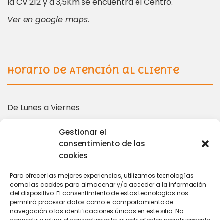
la CV 212 y a 3,5Km se encuentra el Centro.
Ver en google maps.
Horario de Atención al Cliente
De Lunes a Viernes
10:00 – 14:00 | 16:00 – 19:00
Gestionar el
consentimiento de las
cookies
Más información en:
Para ofrecer las mejores experiencias, utilizamos tecnologías
como las cookies para almacenar y/o acceder a la información
del dispositivo. El consentimiento de estas tecnologías nos
coordinacion@tarihuela.com
permitirá procesar datos como el comportamiento de
671 509 522
navegación o las identificaciones únicas en este sitio. No
consentir o retirar el consentimiento, puede afectar negativamente